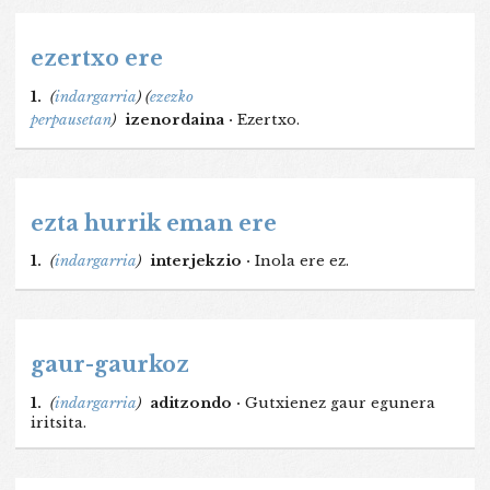
ezertxo ere
1.
(
indargarria
)
(
ezezko
perpausetan
)
izenordaina ·
Ezertxo.
ezta hurrik eman ere
1.
(
indargarria
)
interjekzio ·
Inola ere ez.
gaur-gaurkoz
1.
(
indargarria
)
aditzondo ·
Gutxienez gaur egunera
iritsita.