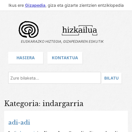
Ikus ere
Gizapedia
, giza eta gizarte zientzien entziklopedia
EUSKARAZKO HIZTEGIA, GIZAPEDIAREN ESKUTIK
HASIERA
KONTAKTUA
Kategoria: indargarria
adi-adi