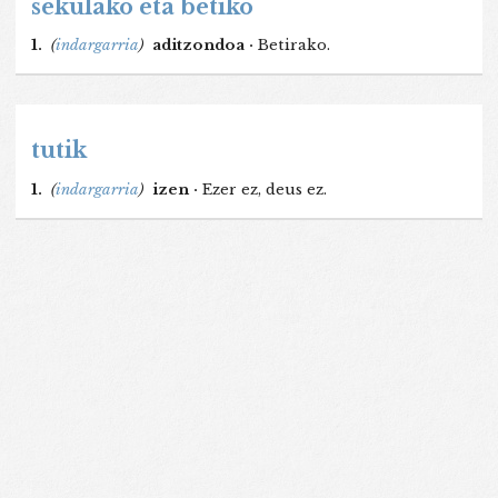
sekulako eta betiko
1.
(
indargarria
)
aditzondoa ·
Betirako.
tutik
1.
(
indargarria
)
izen ·
Ezer ez, deus ez.