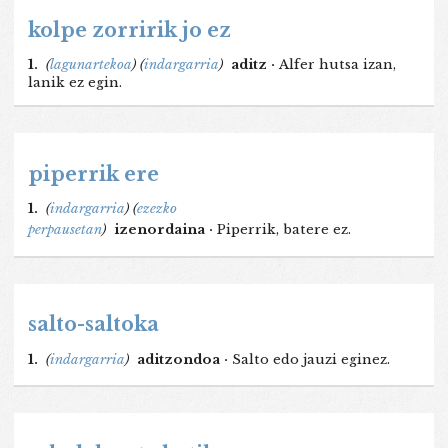
kolpe zorririk jo ez
1.
(
lagunartekoa
)
(
indargarria
)
aditz ·
Alfer hutsa izan,
lanik ez egin.
piperrik ere
1.
(
indargarria
)
(
ezezko
perpausetan
)
izenordaina ·
Piperrik, batere ez.
salto-saltoka
1.
(
indargarria
)
aditzondoa ·
Salto edo jauzi eginez.