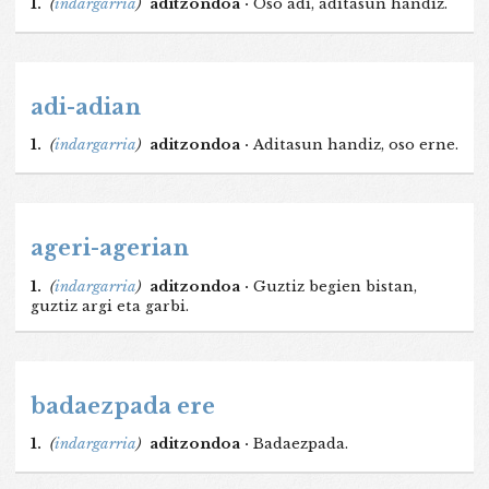
1.
(
indargarria
)
aditzondoa ·
Oso adi, aditasun handiz.
adi-adian
1.
(
indargarria
)
aditzondoa ·
Aditasun handiz, oso erne.
ageri-agerian
1.
(
indargarria
)
aditzondoa ·
Guztiz begien bistan,
guztiz argi eta garbi.
badaezpada ere
1.
(
indargarria
)
aditzondoa ·
Badaezpada.