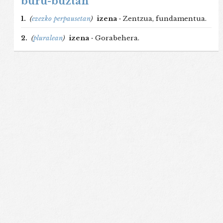
buru-buztan
1.
(
ezezko perpausetan
)
izena ·
Zentzua, fundamentua.
2.
(
pluralean
)
izena ·
Gorabehera.