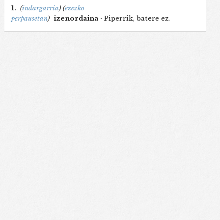
1.
(
indargarria
)
(
ezezko
perpausetan
)
izenordaina ·
Piperrik, batere ez.