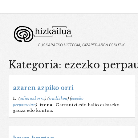
EUSKARAZKO HIZTEGIA, GIZAPEDIAREN ESKUTIK
Kategoria: ezezko perpa
azaren azpiko orri
1.
(
adierazkorra
)
(
irudizkoa
)
(
ezezko
perpausetan
)
izena ·
Garrantzi edo balio eskaseko
gauza edo kontua.