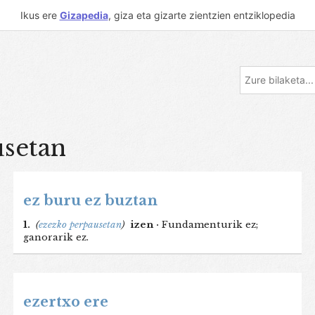
Ikus ere
Gizapedia
, giza eta gizarte zientzien entziklopedia
usetan
ez buru ez buztan
1.
(
ezezko perpausetan
)
izen ·
Fundamenturik ez;
ganorarik ez.
ezertxo ere