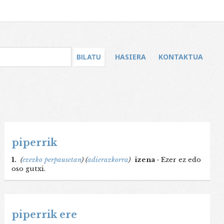
HASIERA
KONTAKTUA
piperrik
1.
(
ezezko perpausetan
)
(
adierazkorra
)
izena ·
Ezer ez edo
oso gutxi.
piperrik ere