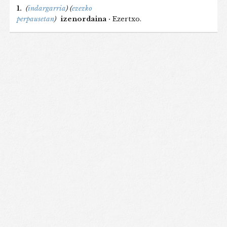
1.
(
indargarria
)
(
ezezko
perpausetan
)
izenordaina ·
Ezertxo.