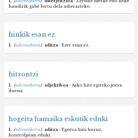
1.
(
adierazkorra
)
interjekzioa ·
Zerbait merke edo neke
handirik gabe lortu dela adierazteko.
hinkik esan ez
1.
(
adierazkorra
)
aditza ·
Ezer esan ez.
hitzontzi
1.
(
adierazkorra
)
adjektiboa ·
Asko hitz egiteko joera
duena.
hogeita hamaika eskutik eduki
1.
(
adierazkorra
)
aditza ·
Egoera bati buruz,
kontrolpean eduki.