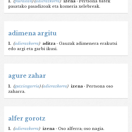
1.
(
pluralean
)
(
adierazkorra
)
izena ·
Pertsona batek
pasatako pasadizoak eta komeria xelebreak.
adimena argitu
1.
(
adierazkorra
)
aditza ·
Gauzak adimenera erakutsi
edo argi eta garbi ikusi.
agure zahar
1.
(
gutxiesgarria
)
(
adierazkorra
)
izena ·
Pertsona oso
zaharra.
alfer gorotz
1.
(
adierazkorra
)
izena ·
Oso alferra; oso nagia.