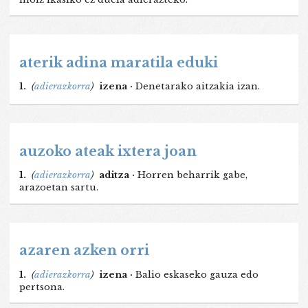
aterik adina maratila eduki
1.
(
adierazkorra
)
izena ·
Denetarako aitzakia izan.
auzoko ateak ixtera joan
1.
(
adierazkorra
)
aditza ·
Horren beharrik gabe,
arazoetan sartu.
azaren azken orri
1.
(
adierazkorra
)
izena ·
Balio eskaseko gauza edo
pertsona.