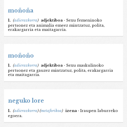
moñoña
1.
(
adierazkorra
)
adjektiboa ·
Sexu femeninoko
pertsonez eta animalia emeez mintzatuz, polita,
erakargarria eta maitagarria.
moñoño
1.
(
adierazkorra
)
adjektiboa ·
Sexu maskulinoko
pertsonez eta gauzez mintzatuz, polita, erakargarria
eta maitagarria.
neguko lore
1.
(
adierazkorra
)
(
metaforikoa
)
izena ·
Iraupen laburreko
egoera.