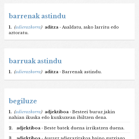
barrenak astindu
1.
(
adierazkorra
)
aditza ·
Asaldatu, asko larritu edo
aztoratu.
barruak astindu
1.
(
adierazkorra
)
aditza ·
Barrenak astindu.
begiluze
1.
(
adierazkorra
)
adjektiboa ·
Besteei buruz jakin
nahian ikuska edo kuxkuxean ibiltzen dena.
2.
adjektiboa ·
Beste batek duena irrikatzen duena.
3.
adjektiboa ·
Aurrez adierazitakoa baino gutxiago