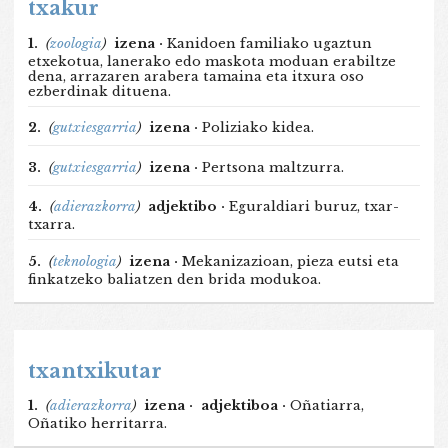
txakur
1.
(
zoologia
)
izena ·
Kanidoen familiako ugaztun
etxekotua, lanerako edo maskota moduan erabiltze
dena, arrazaren arabera tamaina eta itxura oso
ezberdinak dituena.
2.
(
gutxiesgarria
)
izena ·
Poliziako kidea.
3.
(
gutxiesgarria
)
izena ·
Pertsona maltzurra.
4.
(
adierazkorra
)
adjektibo ·
Eguraldiari buruz, txar-
txarra.
5.
(
teknologia
)
izena ·
Mekanizazioan, pieza eutsi eta
finkatzeko baliatzen den brida modukoa.
txantxikutar
1.
(
adierazkorra
)
izena ·
adjektiboa ·
Oñatiarra,
Oñatiko herritarra.