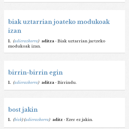
biak uztarrian joateko modukoak
izan
1.
(
adierazkorra
)
aditza ·
Biak uztarrian jartzeko
modukoak izan.
birrin-birrin egin
1.
(
adierazkorra
)
aditza ·
Birrindu.
bost jakin
1.
(
bizk
)
(
adierazkorra
)
aditz ·
Ezer ez jakin.