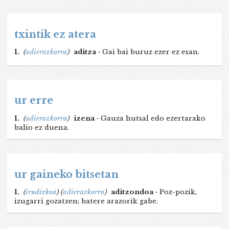
txintik ez atera
1.
(
adierazkorra
)
aditza ·
Gai bai buruz ezer ez esan.
ur erre
1.
(
adierazkorra
)
izena ·
Gauza hutsal edo ezertarako
balio ez duena.
ur gaineko bitsetan
1.
(
irudizkoa
)
(
adierazkorra
)
aditzondoa ·
Poz-pozik,
izugarri gozatzen; batere arazorik gabe.