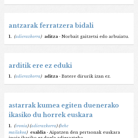
antzarak ferratzera bidali
1.
(
adierazkorra
)
aditza ·
Norbait gaitzetsi edo arbuiatu.
arditik ere ez eduki
1.
(
adierazkorra
)
aditza ·
Batere dirurik izan ez.
astarrak kumea egiten duenerako
ikasiko du horrek euskara
1.
(
ironia
)
(
adierazkorra
)
(
behe
mailakoa
)
esaldia ·
Aipatzen den pertsonak euskara
inoiz ikasiko ez duela adierazteko.