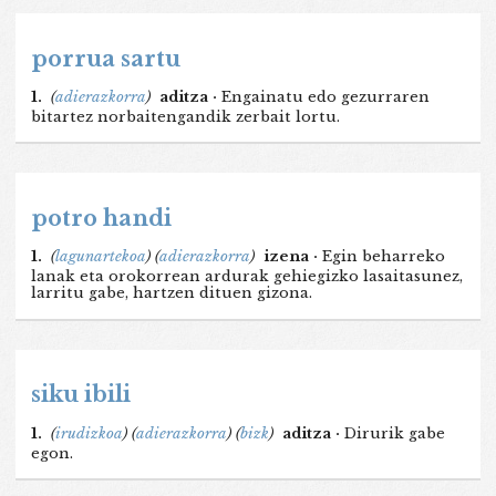
porrua sartu
1.
(
adierazkorra
)
aditza ·
Engainatu edo gezurraren
bitartez norbaitengandik zerbait lortu.
potro handi
1.
(
lagunartekoa
)
(
adierazkorra
)
izena ·
Egin beharreko
lanak eta orokorrean ardurak gehiegizko lasaitasunez,
larritu gabe, hartzen dituen gizona.
siku ibili
1.
(
irudizkoa
)
(
adierazkorra
)
(
bizk
)
aditza ·
Dirurik gabe
egon.