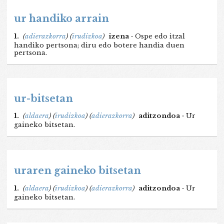
ur handiko arrain
1.
(
adierazkorra
)
(
irudizkoa
)
izena ·
Ospe edo itzal
handiko pertsona; diru edo botere handia duen
pertsona.
ur-bitsetan
1.
(
aldaera
)
(
irudizkoa
)
(
adierazkorra
)
aditzondoa ·
Ur
gaineko bitsetan.
uraren gaineko bitsetan
1.
(
aldaera
)
(
irudizkoa
)
(
adierazkorra
)
aditzondoa ·
Ur
gaineko bitsetan.