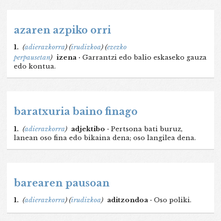
azaren azpiko orri
1.
(
adierazkorra
)
(
irudizkoa
)
(
ezezko
perpausetan
)
izena ·
Garrantzi edo balio eskaseko gauza
edo kontua.
baratxuria baino finago
1.
(
adierazkorra
)
adjektibo ·
Pertsona bati buruz,
lanean oso fina edo bikaina dena; oso langilea dena.
barearen pausoan
1.
(
adierazkorra
)
(
irudizkoa
)
aditzondoa ·
Oso poliki.