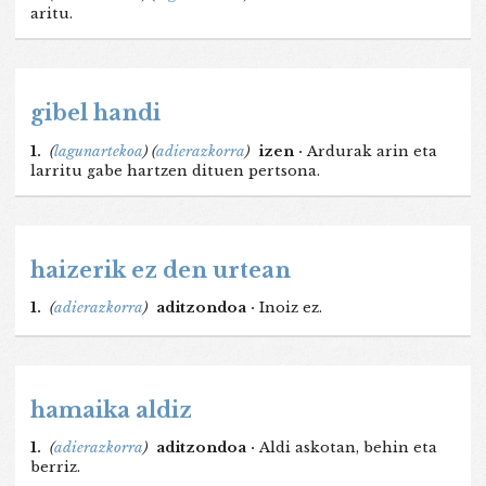
aritu.
gibel handi
1.
(
lagunartekoa
)
(
adierazkorra
)
izen ·
Ardurak arin eta
larritu gabe hartzen dituen pertsona.
haizerik ez den urtean
1.
(
adierazkorra
)
aditzondoa ·
Inoiz ez.
hamaika aldiz
1.
(
adierazkorra
)
aditzondoa ·
Aldi askotan, behin eta
berriz.