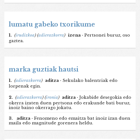
lumatu gabeko txorikume
1.
(
irudizkoa
)
(
adierazkorra
)
izena ·
Pertsonei buruz, oso
gaztea.
marka guztiak hautsi
1.
(
adierazkorra
)
aditza ·
Sekulako balentriak edo
lorpenak egin.
2.
(
adierazkorra
)
(
ironia
)
aditza ·
Jokabide desegokia edo
okerra izaten duen pertsona edo erakunde bati buruz,
inoiz baino okerrago jokatu.
3.
aditza ·
Fenomeno edo emaitza bat inoiz izan duen
maila edo magnitude gorenera heldu.