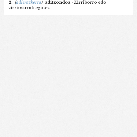
2.
(
adierazkorra
)
aditzondoa ·
Zirriborro edo
zirrimarrak eginez.