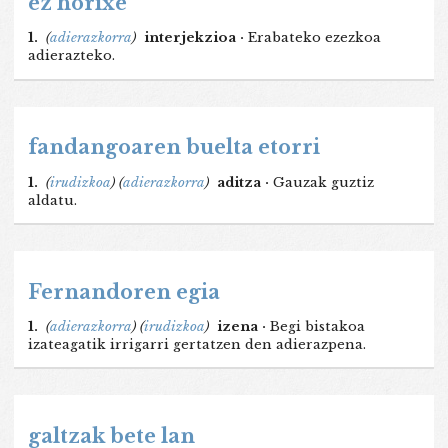
ez horixe
1.
(
adierazkorra
)
interjekzioa ·
Erabateko ezezkoa
adierazteko.
fandangoaren buelta etorri
1.
(
irudizkoa
)
(
adierazkorra
)
aditza ·
Gauzak guztiz
aldatu.
Fernandoren egia
1.
(
adierazkorra
)
(
irudizkoa
)
izena ·
Begi bistakoa
izateagatik irrigarri gertatzen den adierazpena.
galtzak bete lan