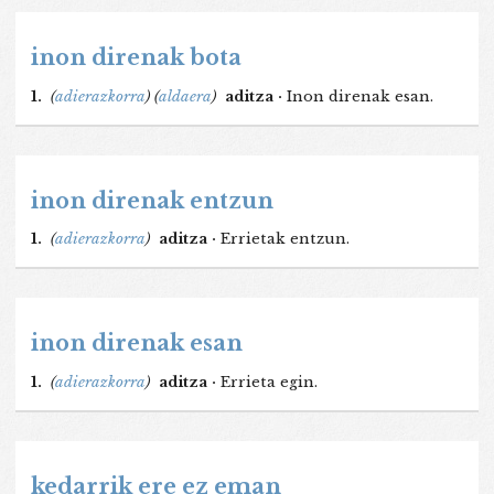
inon direnak bota
1.
(
adierazkorra
)
(
aldaera
)
aditza ·
Inon direnak esan.
inon direnak entzun
1.
(
adierazkorra
)
aditza ·
Errietak entzun.
inon direnak esan
1.
(
adierazkorra
)
aditza ·
Errieta egin.
kedarrik ere ez eman