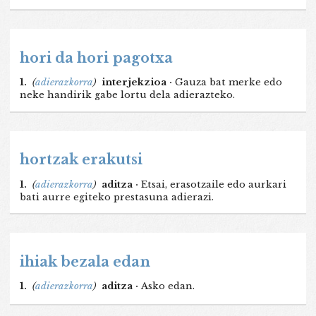
hori da hori pagotxa
1.
(
adierazkorra
)
interjekzioa ·
Gauza bat merke edo
neke handirik gabe lortu dela adierazteko.
hortzak erakutsi
1.
(
adierazkorra
)
aditza ·
Etsai, erasotzaile edo aurkari
bati aurre egiteko prestasuna adierazi.
ihiak bezala edan
1.
(
adierazkorra
)
aditza ·
Asko edan.