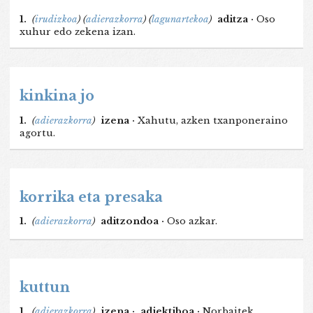
1.
(
irudizkoa
)
(
adierazkorra
)
(
lagunartekoa
)
aditza ·
Oso
xuhur edo zekena izan.
kinkina jo
1.
(
adierazkorra
)
izena ·
Xahutu, azken txanponeraino
agortu.
korrika eta presaka
1.
(
adierazkorra
)
aditzondoa ·
Oso azkar.
kuttun
1.
(
adierazkorra
)
izena ·
adjektiboa ·
Norbaitek