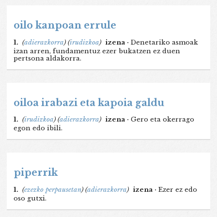
oilo kanpoan errule
1.
(
adierazkorra
)
(
irudizkoa
)
izena ·
Denetariko asmoak
izan arren, fundamentuz ezer bukatzen ez duen
pertsona aldakorra.
oiloa irabazi eta kapoia galdu
1.
(
irudizkoa
)
(
adierazkorra
)
izena ·
Gero eta okerrago
egon edo ibili.
piperrik
1.
(
ezezko perpausetan
)
(
adierazkorra
)
izena ·
Ezer ez edo
oso gutxi.