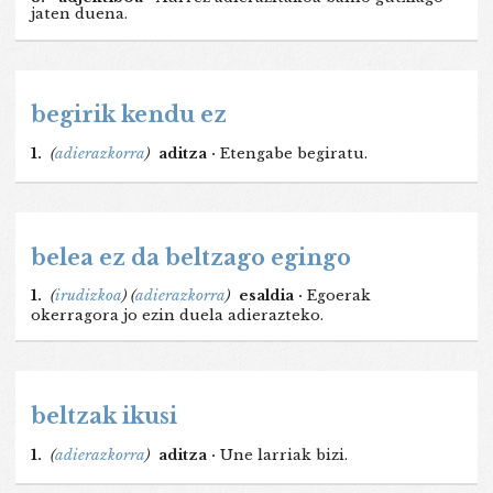
jaten duena.
begirik kendu ez
1.
(
adierazkorra
)
aditza ·
Etengabe begiratu.
belea ez da beltzago egingo
1.
(
irudizkoa
)
(
adierazkorra
)
esaldia ·
Egoerak
okerragora jo ezin duela adierazteko.
beltzak ikusi
1.
(
adierazkorra
)
aditza ·
Une larriak bizi.