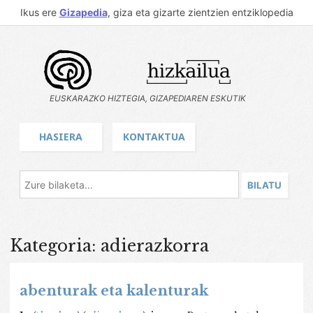
Ikus ere
Gizapedia
, giza eta gizarte zientzien entziklopedia
EUSKARAZKO HIZTEGIA, GIZAPEDIAREN ESKUTIK
HASIERA
KONTAKTUA
Kategoria: adierazkorra
abenturak eta kalenturak