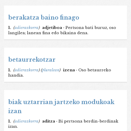
berakatza baino finago
1.
(
adierazkorra
)
adjetiboa ·
Pertsona bati buruz, oso
langilea; lanean fina edo bikaina dena.
betaurrekotzar
1.
(
adierazkorra
)
(
pluralean
)
izena ·
Oso betaurreko
handia.
biak uztarrian jartzeko modukoak
izan
1.
(
adierazkorra
)
aditza ·
Bi pertsona berdin-berdinak
izan.