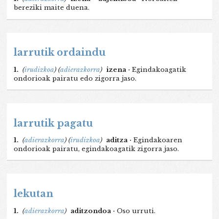
bereziki maite duena.
larrutik ordaindu
1.
(
irudizkoa
)
(
adierazkorra
)
izena ·
Egindakoagatik
ondorioak pairatu edo zigorra jaso.
larrutik pagatu
1.
(
adierazkorra
)
(
irudizkoa
)
aditza ·
Egindakoaren
ondorioak pairatu, egindakoagatik zigorra jaso.
lekutan
1.
(
adierazkorra
)
aditzondoa ·
Oso urruti.