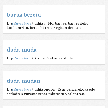
burua berotu
1.
(
adierazkorra
)
aditza ·
Norbait zerbait egiteko
konbentzitu, bereziki temaz egiten denean.
duda-muda
1.
(
adierazkorra
)
izena ·
Zalantza, duda.
duda-mudan
1.
(
adierazkorra
)
aditzondoa ·
Egin beharrekoaz edo
zerbaiten zuzentasunaz mintzatuz, zalantzan.