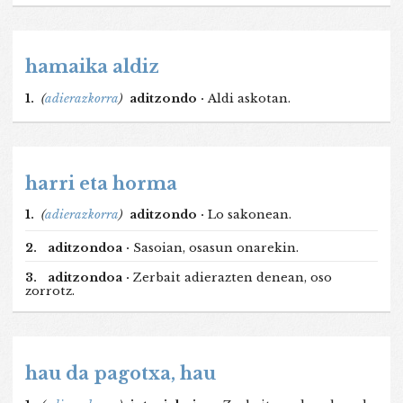
hamaika aldiz
1.
(
adierazkorra
)
aditzondo ·
Aldi askotan.
harri eta horma
1.
(
adierazkorra
)
aditzondo ·
Lo sakonean.
2.
aditzondoa ·
Sasoian, osasun onarekin.
3.
aditzondoa ·
Zerbait adierazten denean, oso
zorrotz.
hau da pagotxa, hau