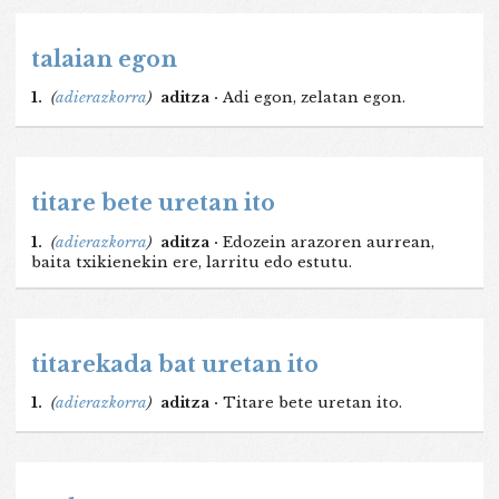
talaian egon
1.
(
adierazkorra
)
aditza ·
Adi egon, zelatan egon.
titare bete uretan ito
1.
(
adierazkorra
)
aditza ·
Edozein arazoren aurrean,
baita txikienekin ere, larritu edo estutu.
titarekada bat uretan ito
1.
(
adierazkorra
)
aditza ·
Titare bete uretan ito.