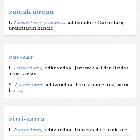
zainak airean
1.
(
adierazkorra
)
(
irudizkoa
)
aditzondoa ·
Oso urduri;
urduritasun handiz.
zar-zar
1.
(
adierazkorra
)
aditzondoa ·
Jariatzen ari den likidoa
adierazteko.
2.
(
adierazkorra
)
aditzondoa ·
Euriaz mintzatuz, barra-
barra.
zirri-zarra
1.
(
adierazkorra
)
aditzondoa ·
Igurtziz edo karrakatuz.