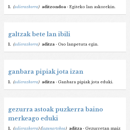
1.
(
adierazkorra
)
aditzondoa ·
Egiteko lan askorekin.
galtzak bete lan ibili
1.
(
adierazkorra
)
aditza ·
Oso lanpetuta egin.
ganbara pipiak jota izan
1.
(
adierazkorra
)
aditza ·
Ganbara pipiak jota eduki.
gezurra astoak puzkerra baino
merkeago eduki
1.
(
adierazkorra
)
(
lagunartekoa
)
aditza ·
Gezurretan maiz