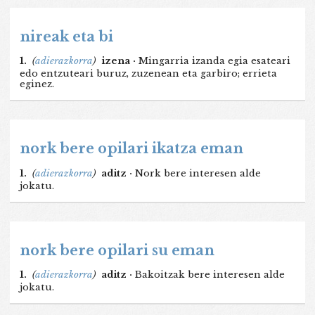
nireak eta bi
1.
(
adierazkorra
)
izena ·
Mingarria izanda egia esateari
edo entzuteari buruz, zuzenean eta garbiro; errieta
eginez.
nork bere opilari ikatza eman
1.
(
adierazkorra
)
aditz ·
Nork bere interesen alde
jokatu.
nork bere opilari su eman
1.
(
adierazkorra
)
aditz ·
Bakoitzak bere interesen alde
jokatu.