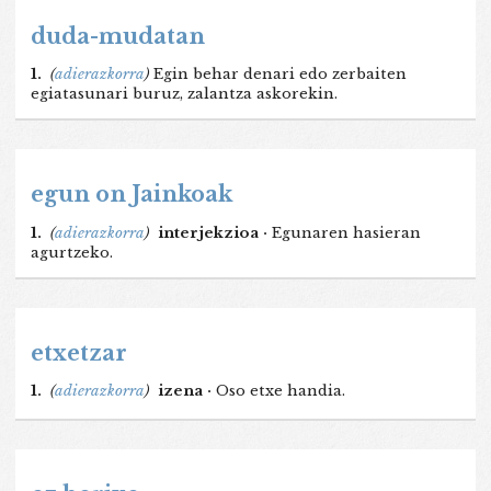
duda-mudatan
1.
(
adierazkorra
)
Egin behar denari edo zerbaiten
egiatasunari buruz, zalantza askorekin.
egun on Jainkoak
1.
(
adierazkorra
)
interjekzioa ·
Egunaren hasieran
agurtzeko.
etxetzar
1.
(
adierazkorra
)
izena ·
Oso etxe handia.