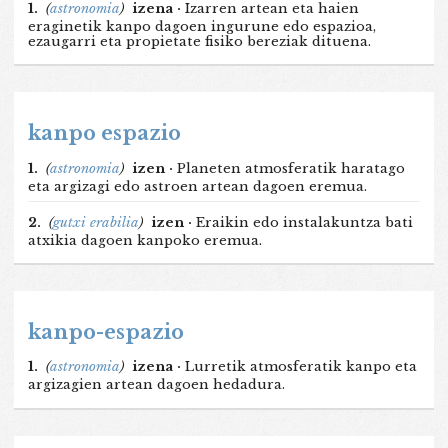
1.
(
astronomia
)
izena ·
Izarren artean eta haien
eraginetik kanpo dagoen ingurune edo espazioa,
ezaugarri eta propietate fisiko bereziak dituena.
kanpo espazio
1.
(
astronomia
)
izen ·
Planeten atmosferatik haratago
eta argizagi edo astroen artean dagoen eremua.
2.
(
gutxi erabilia
)
izen ·
Eraikin edo instalakuntza bati
atxikia dagoen kanpoko eremua.
kanpo-espazio
1.
(
astronomia
)
izena ·
Lurretik atmosferatik kanpo eta
argizagien artean dagoen hedadura.