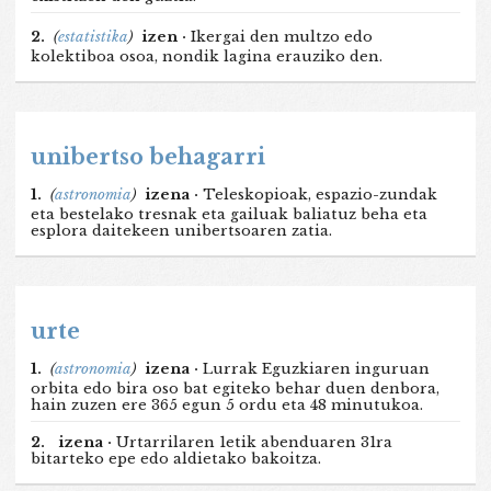
2.
(
estatistika
)
izen ·
Ikergai den multzo edo
kolektiboa osoa, nondik lagina erauziko den.
unibertso behagarri
1.
(
astronomia
)
izena ·
Teleskopioak, espazio-zundak
eta bestelako tresnak eta gailuak baliatuz beha eta
esplora daitekeen unibertsoaren zatia.
urte
1.
(
astronomia
)
izena ·
Lurrak Eguzkiaren inguruan
orbita edo bira oso bat egiteko behar duen denbora,
hain zuzen ere 365 egun 5 ordu eta 48 minutukoa.
2.
izena ·
Urtarrilaren 1etik abenduaren 31ra
bitarteko epe edo aldietako bakoitza.