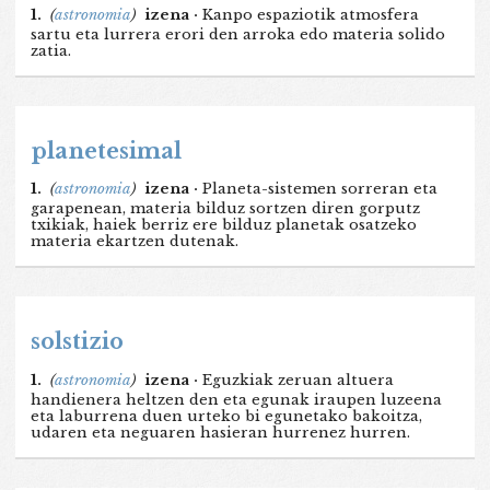
1.
(
astronomia
)
izena ·
Kanpo espaziotik atmosfera
sartu eta lurrera erori den arroka edo materia solido
zatia.
planetesimal
1.
(
astronomia
)
izena ·
Planeta-sistemen sorreran eta
garapenean, materia bilduz sortzen diren gorputz
txikiak, haiek berriz ere bilduz planetak osatzeko
materia ekartzen dutenak.
solstizio
1.
(
astronomia
)
izena ·
Eguzkiak zeruan altuera
handienera heltzen den eta egunak iraupen luzeena
eta laburrena duen urteko bi egunetako bakoitza,
udaren eta neguaren hasieran hurrenez hurren.