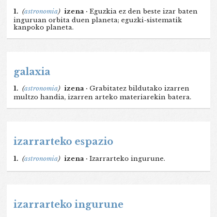
1.
(
astronomia
)
izena ·
Eguzkia ez den beste izar baten
inguruan orbita duen planeta; eguzki-sistematik
kanpoko planeta.
galaxia
1.
(
astronomia
)
izena ·
Grabitatez bildutako izarren
multzo handia, izarren arteko materiarekin batera.
izarrarteko espazio
1.
(
astronomia
)
izena ·
Izarrarteko ingurune.
izarrarteko ingurune