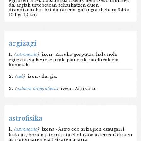
egituren arteko distantzia itzelak neurtzeko unitatea
da, argiak urtebetean zeharkatzen duen
distantziarekin bat datorrena, gutxi gorabehera 9.46 ×
10 ber 12 km.
argizagi
1.
(
astronomia
)
izen ·
Zeruko gorputza, hala nola
eguzkia eta beste izarrak, planetak, sateliteak eta
kometak.
2.
(
zub
)
izen ·
Ilargia.
3.
(
aldaera ortografikoa
)
izen ·
Argizaria.
astrofisika
1.
(
astronomia
)
izena ·
Astro edo arizagien ezaugarri
fisikoak, horien jatorria eta eboluzioa aztertzen dituen
astronomiaren eta fisikaren adarra.