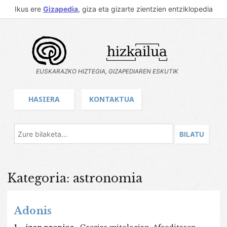
Ikus ere
Gizapedia
, giza eta gizarte zientzien entziklopedia
EUSKARAZKO HIZTEGIA, GIZAPEDIAREN ESKUTIK
HASIERA
KONTAKTUA
Kategoria: astronomia
Adonis