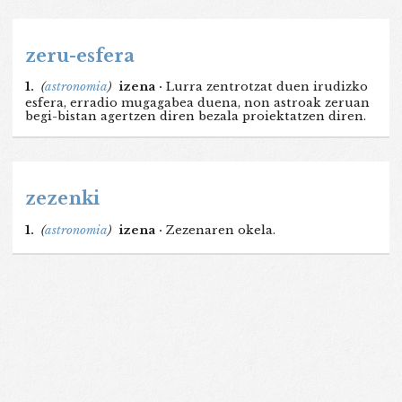
zeru-esfera
1.
(
astronomia
)
izena ·
Lurra zentrotzat duen irudizko
esfera, erradio mugagabea duena, non astroak zeruan
begi-bistan agertzen diren bezala proiektatzen diren.
zezenki
1.
(
astronomia
)
izena ·
Zezenaren okela.