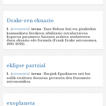
Drake-ren ekuazio
1.
(
astronomia
)
izena ·
Esne Bidean bizi eta gizakiekin
komunikatu litezkeen zibilizazio estralurtarren
kopurua parametro batzuen arabera zenbatesten
duen ekuazio edo formula (Frank Drake astronomoa,
1930-2022).
eklipse partzial
1.
(
astronomia
)
izena ·
Ilargiak Eguzkiaren zati bat
soilik estaltzen duenean gertatzen den fenomeno
astronomikoa.
exoplaneta