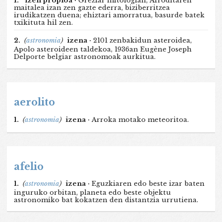
1.
izen propioa ·
Greziar mitologian, Afroditaren
maitalea izan zen gazte ederra, biziberritzea
irudikatzen duena; ehiztari amorratua, basurde batek
txikituta hil zen.
2.
(
astronomia
)
izena ·
2101 zenbakidun asteroidea,
Apolo asteroideen taldekoa, 1936an Eugène Joseph
Delporte belgiar astronomoak aurkitua.
aerolito
1.
(
astronomia
)
izena ·
Arroka motako meteoritoa.
afelio
1.
(
astronomia
)
izena ·
Eguzkiaren edo beste izar baten
inguruko orbitan, planeta edo beste objektu
astronomiko bat kokatzen den distantzia urrutiena.