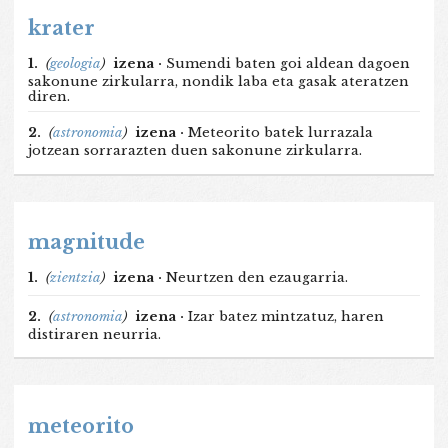
krater
1.
(
geologia
)
izena ·
Sumendi baten goi aldean dagoen
sakonune zirkularra, nondik laba eta gasak ateratzen
diren.
2.
(
astronomia
)
izena ·
Meteorito batek lurrazala
jotzean sorrarazten duen sakonune zirkularra.
magnitude
1.
(
zientzia
)
izena ·
Neurtzen den ezaugarria.
2.
(
astronomia
)
izena ·
Izar batez mintzatuz, haren
distiraren neurria.
meteorito