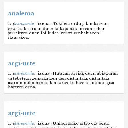
analema
1.
(
astronomia
)
izena ·
Toki eta ordu jakin batean,
eguzkiak zeruan duen kokapenak urtean zehar
jarraitzen duen ibilbidea, zortzi zenbakiaren
itxurakoa.
argi-urte
1.
(
astronomia
)
izena ·
Hutsean argiak duen abiaduran
urtebetean zeharkatzen den distantzia, distantzia
astronomiko handiak neurtzeko luzera-unitate gisa
hartzen dena.
argi-urte
1.
(
astronomia
)
izena ·
Unibertsoko astro eta beste