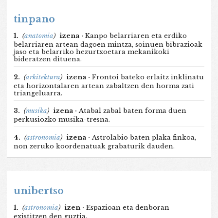
tinpano
1.
(
anatomia
)
izena ·
Kanpo belarriaren eta erdiko
belarriaren artean dagoen mintza, soinuen bibrazioak
jaso eta belarriko hezurtxoetara mekanikoki
bideratzen dituena.
2.
(
arkitektura
)
izena ·
Frontoi bateko erlaitz inklinatu
eta horizontalaren artean zabaltzen den horma zati
triangeluarra.
3.
(
musika
)
izena ·
Atabal zabal baten forma duen
perkusiozko musika-tresna.
4.
(
astronomia
)
izena ·
Astrolabio baten plaka finkoa,
non zeruko koordenatuak grabaturik dauden.
unibertso
1.
(
astronomia
)
izen ·
Espazioan eta denboran
existitzen den guztia.