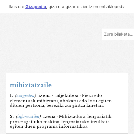
Ikus ere
Gizapedia
, giza eta gizarte zientzien entziklopedia
mihiztatzaile
1.
(
zurgintza
)
izena ·
adjektiboa ·
Pieza edo
elementuak mihiztatu, ahokatu edo lotu egiten
dituen pertsona, bereziki zurgintza lanetan.
2.
(
informatika
)
izena ·
Mihiztadura-lengoaiatik
prozesagailuko makina-lengoaiarako itzulketa
egiten duen programa informatikoa.