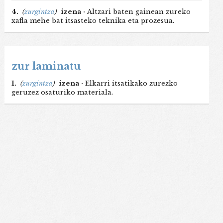
4.
(
zurgintza
)
izena ·
Altzari baten gainean zureko
xafla mehe bat itsasteko teknika eta prozesua.
zur laminatu
1.
(
zurgintza
)
izena ·
Elkarri itsatikako zurezko
geruzez osaturiko materiala.