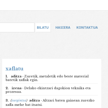
HASIERA
KONTAKTUA
xaflatu
1.
aditza ·
Zuretik, metaletik edo beste material
batetik xaflak egin.
2.
izena ·
Delako ekintzari dagokion teknika eta
prozesua.
3.
(
zurgintza
)
aditza ·
Altzari baten gainean zurezko
xafla mehe bat itsatsi.