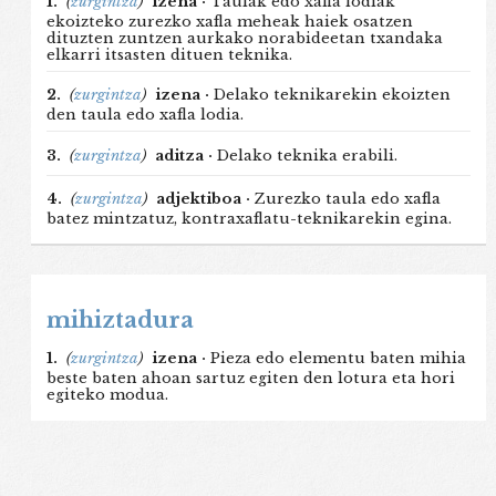
1.
(
zurgintza
)
izena ·
Taulak edo xafla lodiak
ekoizteko zurezko xafla meheak haiek osatzen
dituzten zuntzen aurkako norabideetan txandaka
elkarri itsasten dituen teknika.
2.
(
zurgintza
)
izena ·
Delako teknikarekin ekoizten
den taula edo xafla lodia.
3.
(
zurgintza
)
aditza ·
Delako teknika erabili.
4.
(
zurgintza
)
adjektiboa ·
Zurezko taula edo xafla
batez mintzatuz, kontraxaflatu-teknikarekin egina.
mihiztadura
1.
(
zurgintza
)
izena ·
Pieza edo elementu baten mihia
beste baten ahoan sartuz egiten den lotura eta hori
egiteko modua.