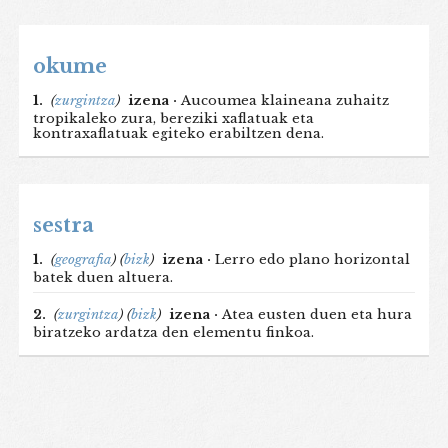
okume
1.
(
zurgintza
)
izena ·
Aucoumea klaineana zuhaitz
tropikaleko zura, bereziki xaflatuak eta
kontraxaflatuak egiteko erabiltzen dena.
sestra
1.
(
geografia
)
(
bizk
)
izena ·
Lerro edo plano horizontal
batek duen altuera.
2.
(
zurgintza
)
(
bizk
)
izena ·
Atea eusten duen eta hura
biratzeko ardatza den elementu finkoa.