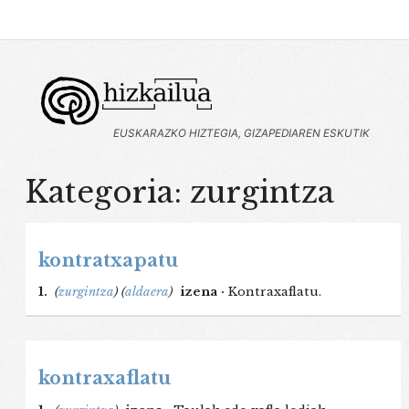
EUSKARAZKO HIZTEGIA, GIZAPEDIAREN ESKUTIK
Kategoria: zurgintza
kontratxapatu
1.
(
zurgintza
)
(
aldaera
)
izena ·
Kontraxaflatu.
kontraxaflatu