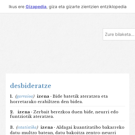
Ikus ere
Gizapedia
, giza eta gizarte zientzien entziklopedia
desbideratze
1.
(
garraioa
)
izena ·
Bide batetik ateratzea eta
horretarako erabiltzen den bidea.
2.
izena ·
Zerbait berezkoa duen bide, neurri edo
funtziotik ateratzea.
3.
(
estatistika
)
izena ·
Aldagai kuantitatibo bakarreko
datu-multzo batean, datu bakoitza zentro-neurri