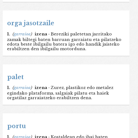
orga jasotzaile
1.
(
garraioa
)
izena ·
Bereziki paletetan jarritako
zamak biltegi baten barruan garraiatu eta pilatzeko
edota beste ibilgailu batera igo edo handik jaisteko
erabiltzen den ibilgailu motorduna.
palet
1.
(
garraioa
)
izena ·
Zurez, plastikoz edo metalez
egindako plataforma, salgaiak pilatu eta haiek
orgatilaz garraiatzeko erabiltzen dena.
portu
1.
(
garraioa
)
izena ·
Kostaldean edo ibai baten