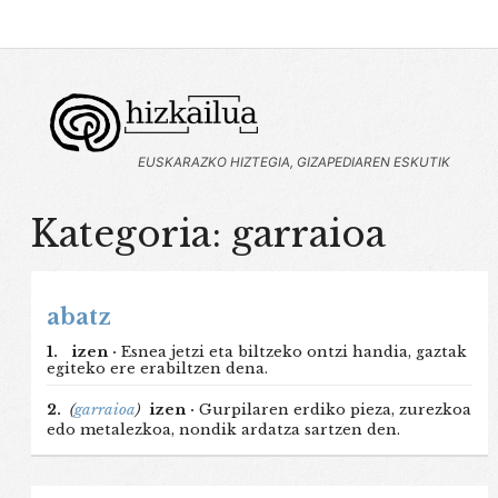
EUSKARAZKO HIZTEGIA, GIZAPEDIAREN ESKUTIK
Kategoria: garraioa
abatz
1.
izen ·
Esnea jetzi eta biltzeko ontzi handia, gaztak
egiteko ere erabiltzen dena.
2.
(
garraioa
)
izen ·
Gurpilaren erdiko pieza, zurezkoa
edo metalezkoa, nondik ardatza sartzen den.