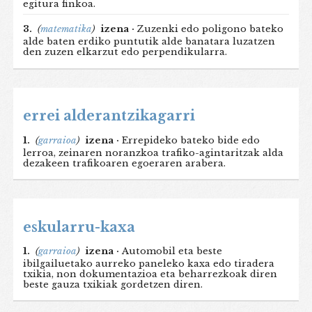
egitura finkoa.
3.
(
matematika
)
izena ·
Zuzenki edo poligono bateko
alde baten erdiko puntutik alde banatara luzatzen
den zuzen elkarzut edo perpendikularra.
errei alderantzikagarri
1.
(
garraioa
)
izena ·
Errepideko bateko bide edo
lerroa, zeinaren noranzkoa trafiko-agintaritzak alda
dezakeen trafikoaren egoeraren arabera.
eskularru-kaxa
1.
(
garraioa
)
izena ·
Automobil eta beste
ibilgailuetako aurreko paneleko kaxa edo tiradera
txikia, non dokumentazioa eta beharrezkoak diren
beste gauza txikiak gordetzen diren.