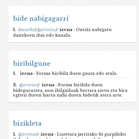
bide nabigagarri
1.
(
nautika
)
(
garraioa
)
izena ·
Ontziz nabigatu
daitekeen ibai edo kanala.
biribilgune
1.
izena ·
Forma biribila duen gauza edo atala.
2.
(
garraioa
)
izena ·
Forma biribila duen
bidegurutzea, non ibilgailuak bertara sartu eta bira
egiten duten hartu nahi duten bidetik atera arte.
bizikleta
1.
(
garraioa
)
izena ·
Luzetara jarritako bi gurpileko