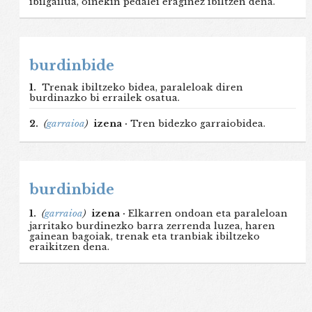
ibilgailua, oinekin pedalei eraginez ibiltzen dena.
burdinbide
1.
Trenak ibiltzeko bidea, paraleloak diren
burdinazko bi errailek osatua.
2.
(
garraioa
)
izena ·
Tren bidezko garraiobidea.
burdinbide
1.
(
garraioa
)
izena ·
Elkarren ondoan eta paraleloan
jarritako burdinezko barra zerrenda luzea, haren
gainean bagoiak, trenak eta tranbiak ibiltzeko
eraikitzen dena.