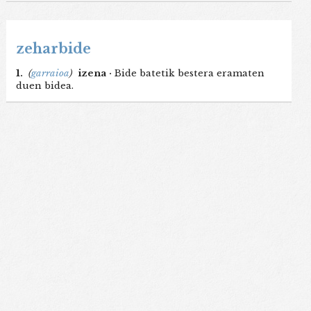
zeharbide
1.
(
garraioa
)
izena ·
Bide batetik bestera eramaten
duen bidea.