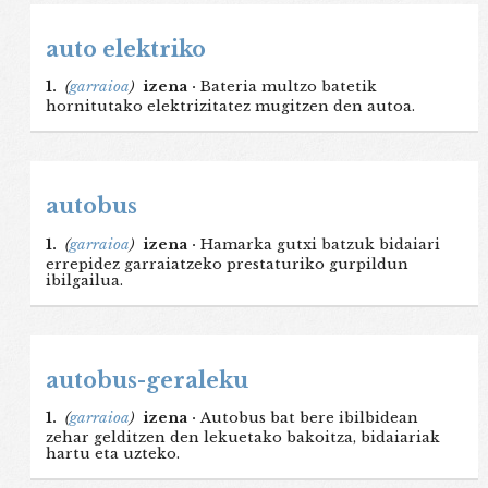
auto elektriko
1.
(
garraioa
)
izena ·
Bateria multzo batetik
hornitutako elektrizitatez mugitzen den autoa.
autobus
1.
(
garraioa
)
izena ·
Hamarka gutxi batzuk bidaiari
errepidez garraiatzeko prestaturiko gurpildun
ibilgailua.
autobus-geraleku
1.
(
garraioa
)
izena ·
Autobus bat bere ibilbidean
zehar gelditzen den lekuetako bakoitza, bidaiariak
hartu eta uzteko.