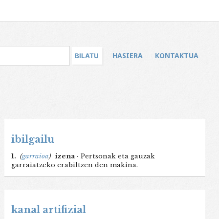
HASIERA
KONTAKTUA
ibilgailu
1.
(
garraioa
)
izena ·
Pertsonak eta gauzak
garraiatzeko erabiltzen den makina.
kanal artifizial