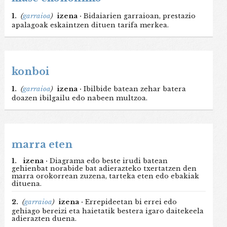
1.
(
garraioa
)
izena ·
Bidaiarien garraioan, prestazio
apalagoak eskaintzen dituen tarifa merkea.
konboi
1.
(
garraioa
)
izena ·
Ibilbide batean zehar batera
doazen ibilgailu edo nabeen multzoa.
marra eten
1.
izena ·
Diagrama edo beste irudi batean
gehienbat norabide bat adierazteko txertatzen den
marra orokorrean zuzena, tarteka eten edo ebakiak
dituena.
2.
(
garraioa
)
izena ·
Errepideetan bi errei edo
gehiago bereizi eta haietatik bestera igaro daitekeela
adierazten duena.