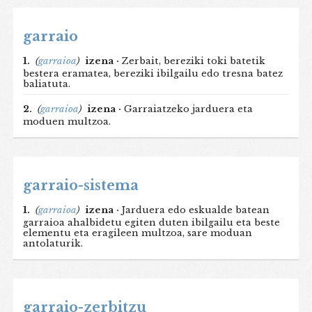
garraio
1.
(
garraioa
)
izena ·
Zerbait, bereziki toki batetik
bestera eramatea, bereziki ibilgailu edo tresna batez
baliatuta.
2.
(
garraioa
)
izena ·
Garraiatzeko jarduera eta
moduen multzoa.
garraio-sistema
1.
(
garraioa
)
izena ·
Jarduera edo eskualde batean
garraioa ahalbidetu egiten duten ibilgailu eta beste
elementu eta eragileen multzoa, sare moduan
antolaturik.
garraio-zerbitzu