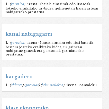
1.
(
garraioa
)
izena ·
Ibaiak, aintzirak edo itsasoak
lotzeko eraikitako ur-bidea, gehienetan haien artean
nabigatzeko prestatua.
kanal nabigagarri
1.
(
garraioa
)
izena ·
Itsaso, aintzira edo ibai batetik
bestera joateko eraikitako bidea, ur gainean
nabigatuz gauzak eta pertsonak garraiatzeko
prestatua.
kargadero
1.
(
aldaera
)
(
garraioa
)
(
behe mailakoa
)
izena ·
Zamaleku.
klase ekonomiko