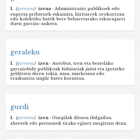
1.
(
garraioa
)
izena ·
Administrazio publikoek edo
enpresa pribatuek eskainita, hiritarrek orokorrean
edo kolektibo batek bere beharetarako eskuragarri
duen garraio-aukera.
geraleku
1.
(
garraioa
)
izen ·
Autobus, tren eta bestelako
garraiobide publikoak bidaiariak jaitsi eta igotzeko
gelditzen diren tokia, nasa, markesina edo
eraikuntza sinple batez hornitua.
gurdi
1.
(
garraioa
)
izen ·
Gurpilak dituen ibilgailua,
abereek edo pertsonek tiraka eginez mugitzen dena.