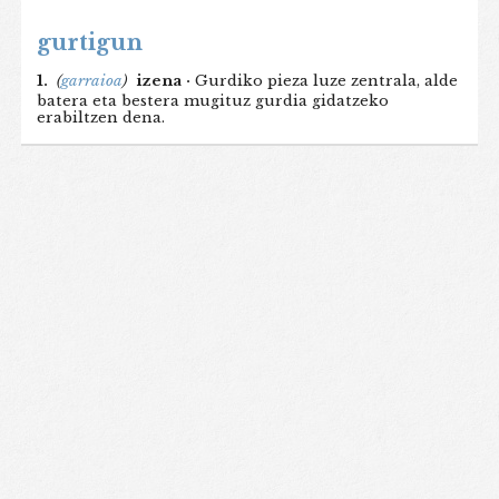
gurtigun
1.
(
garraioa
)
izena ·
Gurdiko pieza luze zentrala, alde
batera eta bestera mugituz gurdia gidatzeko
erabiltzen dena.