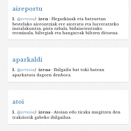
aireportu
1.
(
garraioa
)
izen ·
Hegazkinak eta batzuetan
bestelako aireontziak ere aireratu eta lurreratzeko
instalakuntza, pista zabala, bidaiarientzako
terminala, biltegiak eta hangarrak biltzen dituena.
aparkaldi
1.
(
garraioa
)
izena ·
Ibilgailu bat toki batean
aparkatuta dagoen denbora.
atoi
1.
(
garraioa
)
izena ·
Atoian edo tiraka mugitzen den
trakziorik gabeko ibilgailua.