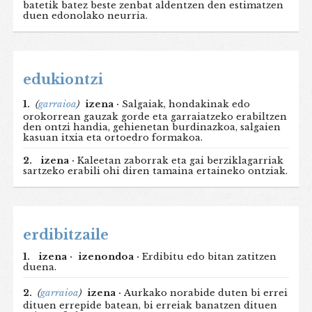
batetik batez beste zenbat aldentzen den estimatzen
duen edonolako neurria.
edukiontzi
1.
(
garraioa
)
izena ·
Salgaiak, hondakinak edo
orokorrean gauzak gorde eta garraiatzeko erabiltzen
den ontzi handia, gehienetan burdinazkoa, salgaien
kasuan itxia eta ortoedro formakoa.
2.
izena ·
Kaleetan zaborrak eta gai berziklagarriak
sartzeko erabili ohi diren tamaina ertaineko ontziak.
erdibitzaile
1.
izena ·
izenondoa ·
Erdibitu edo bitan zatitzen
duena.
2.
(
garraioa
)
izena ·
Aurkako norabide duten bi errei
dituen errepide batean, bi erreiak banatzen dituen