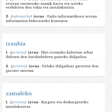
ertzean ontzietako zamak hartu eta uzteko
erabiltzen den tokia eta instalakuntza.
2.
(
informatika
)
izena ·
Gailu informatikoen artean
informazioa bideratzeko konexioa.
tranbia
1.
(
garraioa
)
izena ·
Hiri eremuko kaleetan zehar
ibiltzen den burdinbideen gaineko ibilgailua.
2.
(
garraioa
)
izena ·
Delako ibilgailuaz garatzen den
garraio-sistema.
zamaleku
1.
(
garraioa
)
izena ·
Kargatu eta deskargatzeko
instalakuntza.