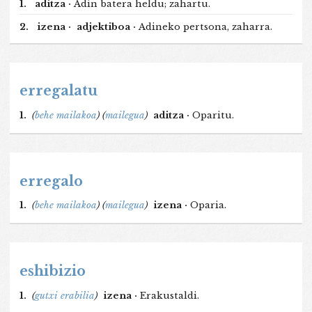
1.
aditza ·
Adin batera heldu; zahartu.
2.
izena ·
adjektiboa ·
Adineko pertsona, zaharra.
erregalatu
1.
(
behe mailakoa
)
(
mailegua
)
aditza ·
Oparitu.
erregalo
1.
(
behe mailakoa
)
(
mailegua
)
izena ·
Oparia.
eshibizio
1.
(
gutxi erabilia
)
izena ·
Erakustaldi.