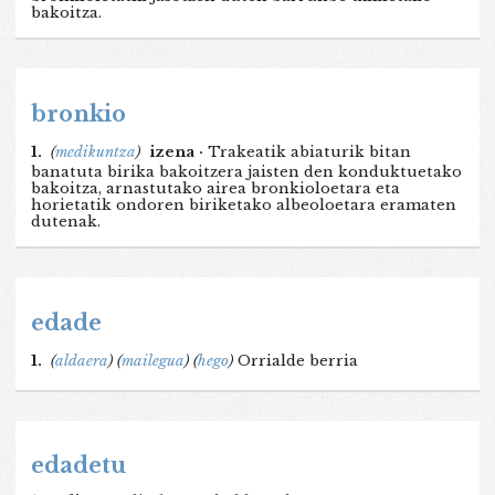
bakoitza.
bronkio
1.
(
medikuntza
)
izena ·
Trakeatik abiaturik bitan
banatuta birika bakoitzera jaisten den konduktuetako
bakoitza, arnastutako airea bronkioloetara eta
horietatik ondoren biriketako albeoloetara eramaten
dutenak.
edade
1.
(
aldaera
)
(
mailegua
)
(
hego
)
Orrialde berria
edadetu