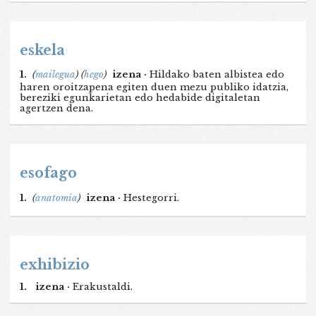
eskela
1.
(
mailegua
)
(
hego
)
izena ·
Hildako baten albistea edo
haren oroitzapena egiten duen mezu publiko idatzia,
bereziki egunkarietan edo hedabide digitaletan
agertzen dena.
esofago
1.
(
anatomia
)
izena ·
Hestegorri.
exhibizio
1.
izena ·
Erakustaldi.