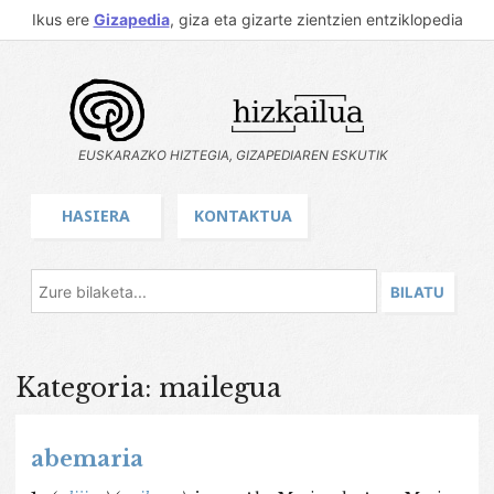
Ikus ere
Gizapedia
, giza eta gizarte zientzien entziklopedia
EUSKARAZKO HIZTEGIA, GIZAPEDIAREN ESKUTIK
HASIERA
KONTAKTUA
Kategoria: mailegua
abemaria