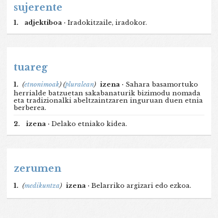
sujerente
1.
adjektiboa ·
Iradokitzaile, iradokor.
tuareg
1.
(
etnonimoak
)
(
pluralean
)
izena ·
Sahara basamortuko
herrialde batzuetan sakabanaturik bizimodu nomada
eta tradizionalki abeltzaintzaren inguruan duen etnia
berberea.
2.
izena ·
Delako etniako kidea.
zerumen
1.
(
medikuntza
)
izena ·
Belarriko argizari edo ezkoa.