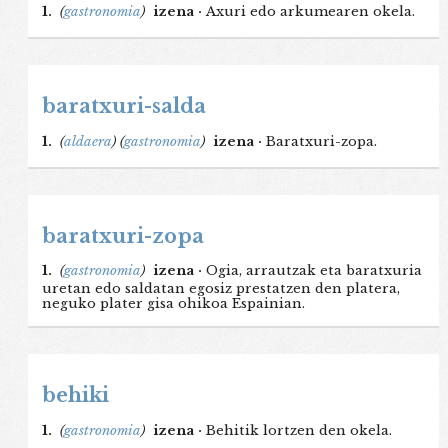
1.
(
gastronomia
)
izena ·
Axuri edo arkumearen okela.
baratxuri-salda
1.
(
aldaera
)
(
gastronomia
)
izena ·
Baratxuri-zopa.
baratxuri-zopa
1.
(
gastronomia
)
izena ·
Ogia, arrautzak eta baratxuria
uretan edo saldatan egosiz prestatzen den platera,
neguko plater gisa ohikoa Espainian.
behiki
1.
(
gastronomia
)
izena ·
Behitik lortzen den okela.