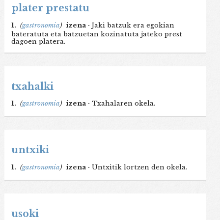
plater prestatu
1.
(
gastronomia
)
izena ·
Jaki batzuk era egokian
bateratuta eta batzuetan kozinatuta jateko prest
dagoen platera.
txahalki
1.
(
gastronomia
)
izena ·
Txahalaren okela.
untxiki
1.
(
gastronomia
)
izena ·
Untxitik lortzen den okela.
usoki