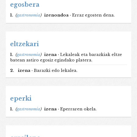
egosbera
1.
(
gastronomia
)
izenondoa ·
Erraz egosten dena.
eltzekari
1.
(
gastronomia
)
izena ·
Lekaleak eta barazkiak eltze
batean astiro egosiz egindako platera.
2.
izena ·
Barazki edo lekalea.
eperki
1.
(
gastronomia
)
izena ·
Eperraren okela.