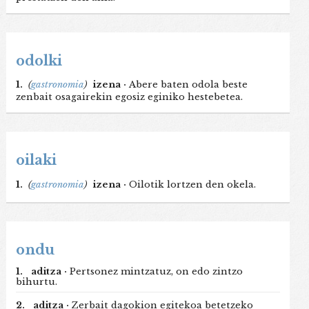
odolki
1.
(
gastronomia
)
izena ·
Abere baten odola beste
zenbait osagairekin egosiz eginiko hestebetea.
oilaki
1.
(
gastronomia
)
izena ·
Oilotik lortzen den okela.
ondu
1.
aditza ·
Pertsonez mintzatuz, on edo zintzo
bihurtu.
2.
aditza ·
Zerbait dagokion egitekoa betetzeko