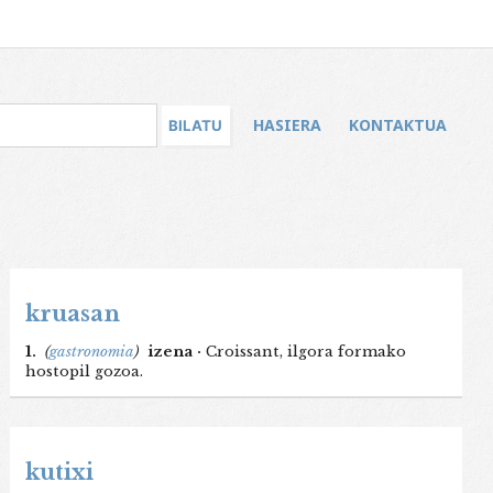
HASIERA
KONTAKTUA
kruasan
1.
(
gastronomia
)
izena ·
Croissant, ilgora formako
hostopil gozoa.
kutixi