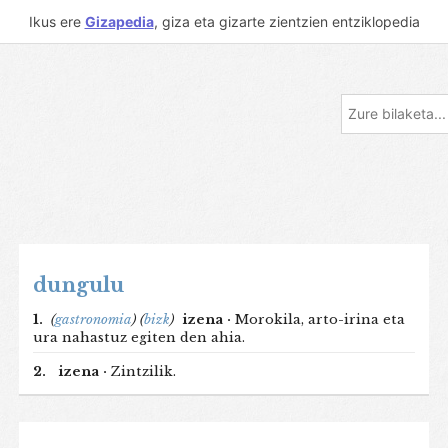
Ikus ere
Gizapedia
, giza eta gizarte zientzien entziklopedia
dungulu
1.
(
gastronomia
)
(
bizk
)
izena ·
Morokila, arto-irina eta
ura nahastuz egiten den ahia.
2.
izena ·
Zintzilik.