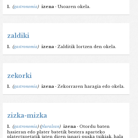
1.
(
gastronomia
)
izena ·
Usoaren okela.
zaldiki
1.
(
gastronomia
)
izena ·
Zalditik lortzen den okela.
zekorki
1.
(
gastronomia
)
izena ·
Zekorraren haragia edo okela.
zizka-mizka
1.
(
gastronomia
)
(
pluralean
)
izena ·
Otordu baten
hasieran edo plater batetik bestera aparteko
platertxoetatik jaten diren janari-puska txikiak, hala