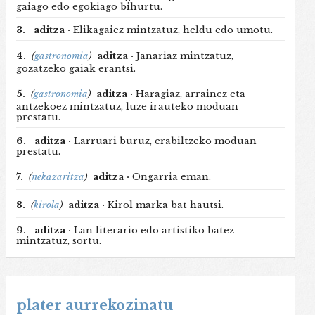
gaiago edo egokiago bihurtu.
3.
aditza ·
Elikagaiez mintzatuz, heldu edo umotu.
4.
(
gastronomia
)
aditza ·
Janariaz mintzatuz,
gozatzeko gaiak erantsi.
5.
(
gastronomia
)
aditza ·
Haragiaz, arrainez eta
antzekoez mintzatuz, luze irauteko moduan
prestatu.
6.
aditza ·
Larruari buruz, erabiltzeko moduan
prestatu.
7.
(
nekazaritza
)
aditza ·
Ongarria eman.
8.
(
kirola
)
aditza ·
Kirol marka bat hautsi.
9.
aditza ·
Lan literario edo artistiko batez
mintzatuz, sortu.
plater aurrekozinatu