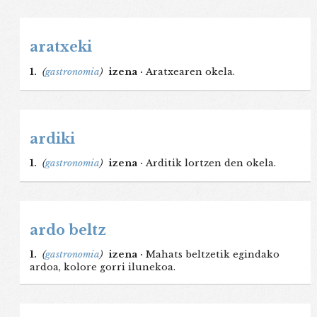
aratxeki
1.
(
gastronomia
)
izena ·
Aratxearen okela.
ardiki
1.
(
gastronomia
)
izena ·
Arditik lortzen den okela.
ardo beltz
1.
(
gastronomia
)
izena ·
Mahats beltzetik egindako
ardoa, kolore gorri ilunekoa.