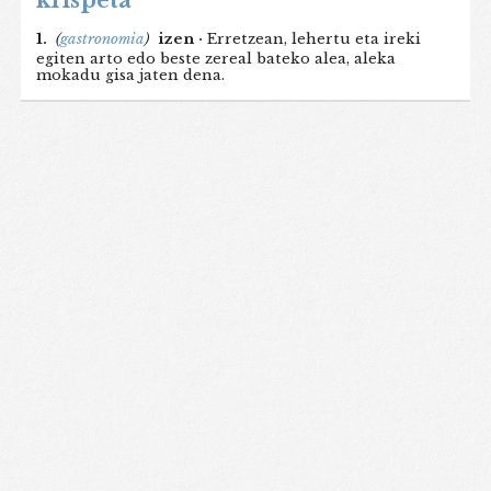
krispeta
1.
(
gastronomia
)
izen ·
Erretzean, lehertu eta ireki
egiten arto edo beste zereal bateko alea, aleka
mokadu gisa jaten dena.