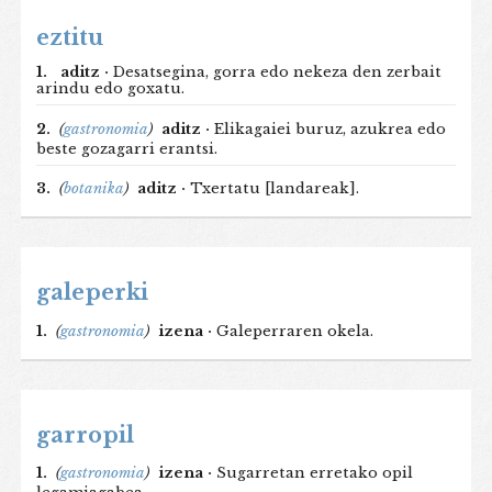
eztitu
1.
aditz ·
Desatsegina, gorra edo nekeza den zerbait
arindu edo goxatu.
2.
(
gastronomia
)
aditz ·
Elikagaiei buruz, azukrea edo
beste gozagarri erantsi.
3.
(
botanika
)
aditz ·
Txertatu [landareak].
galeperki
1.
(
gastronomia
)
izena ·
Galeperraren okela.
garropil
1.
(
gastronomia
)
izena ·
Sugarretan erretako opil