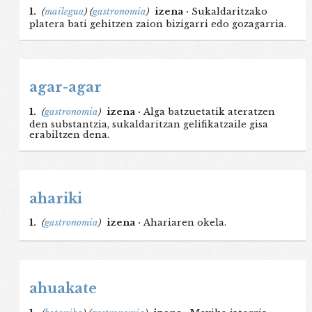
1.
(
mailegua
)
(
gastronomia
)
izena ·
Sukaldaritzako
platera bati gehitzen zaion bizigarri edo gozagarria.
agar-agar
1.
(
gastronomia
)
izena ·
Alga batzuetatik ateratzen
den substantzia, sukaldaritzan gelifikatzaile gisa
erabiltzen dena.
ahariki
1.
(
gastronomia
)
izena ·
Ahariaren okela.
ahuakate