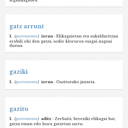
legamiagabea.
gatz arrunt
1.
(
gastronomia
)
izena ·
Elikagaietan eta sukaldaritzan
erabili ohi den gatza, sodio kloruroa osagai nagusi
duena.
gaziki
1.
(
gastronomia
)
izena ·
Gazitutako janaria.
gazitu
1.
(
gastronomia
)
aditz ·
Zerbaiti, bereziki elikagai bat,
gatza eman edo hura gatzetan sartu.