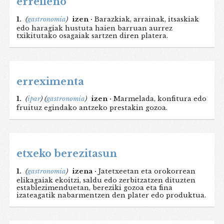
erreileno
1.
(
gastronomia
)
izen ·
Barazkiak, arrainak, itsaskiak
edo haragiak hustuta haien barruan aurrez
txikitutako osagaiak sartzen diren platera.
erreximenta
1.
(
ipar
)
(
gastronomia
)
izen ·
Marmelada, konfitura edo
fruituz egindako antzeko prestakin gozoa.
etxeko berezitasun
1.
(
gastronomia
)
izena ·
Jatetxeetan eta orokorrean
elikagaiak ekoitzi, saldu edo zerbitzatzen dituzten
establezimenduetan, bereziki gozoa eta fina
izateagatik nabarmentzen den plater edo produktua.