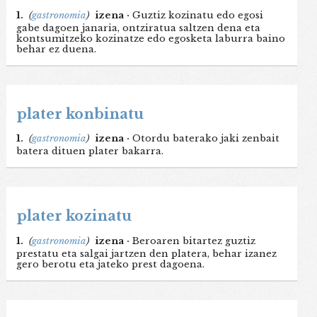
1.
(
gastronomia
)
izena ·
Guztiz kozinatu edo egosi
gabe dagoen janaria, ontziratua saltzen dena eta
kontsumitzeko kozinatze edo egosketa laburra baino
behar ez duena.
plater konbinatu
1.
(
gastronomia
)
izena ·
Otordu baterako jaki zenbait
batera dituen plater bakarra.
plater kozinatu
1.
(
gastronomia
)
izena ·
Beroaren bitartez guztiz
prestatu eta salgai jartzen den platera, behar izanez
gero berotu eta jateko prest dagoena.