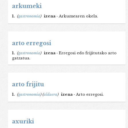
arkumeki
1.
(
gastronomia
)
izena ·
Arkumearen okela.
arto erregosi
1.
(
gastronomia
)
izena ·
Erregosi edo frijitutako arto
gatzatua.
arto frijitu
1.
(
gastronomia
)
(
aldaera
)
izena ·
Arto erregosi.
axuriki