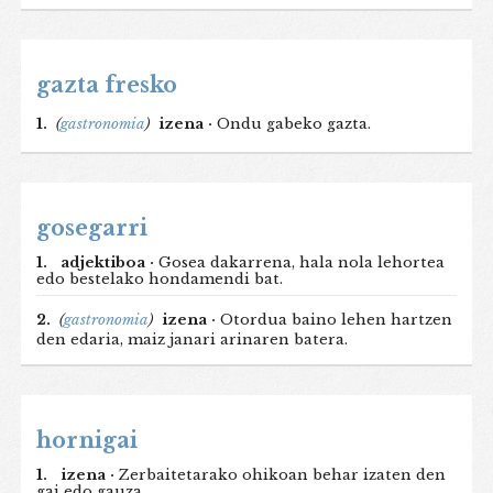
gazta fresko
1.
(
gastronomia
)
izena ·
Ondu gabeko gazta.
gosegarri
1.
adjektiboa ·
Gosea dakarrena, hala nola lehortea
edo bestelako hondamendi bat.
2.
(
gastronomia
)
izena ·
Otordua baino lehen hartzen
den edaria, maiz janari arinaren batera.
hornigai
1.
izena ·
Zerbaitetarako ohikoan behar izaten den
gai edo gauza.