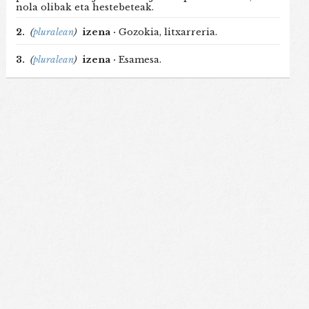
nola olibak eta hestebeteak.
2.
(
pluralean
)
izena ·
Gozokia, litxarreria.
3.
(
pluralean
)
izena ·
Esamesa.