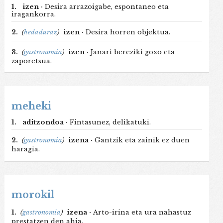
1.
izen ·
Desira arrazoigabe, espontaneo eta
iragankorra.
2.
(
hedaduraz
)
izen ·
Desira horren objektua.
3.
(
gastronomia
)
izen ·
Janari bereziki goxo eta
zaporetsua.
meheki
1.
aditzondoa ·
Fintasunez, delikatuki.
2.
(
gastronomia
)
izena ·
Gantzik eta zainik ez duen
haragia.
morokil
1.
(
gastronomia
)
izena ·
Arto-irina eta ura nahastuz
prestatzen den ahia.