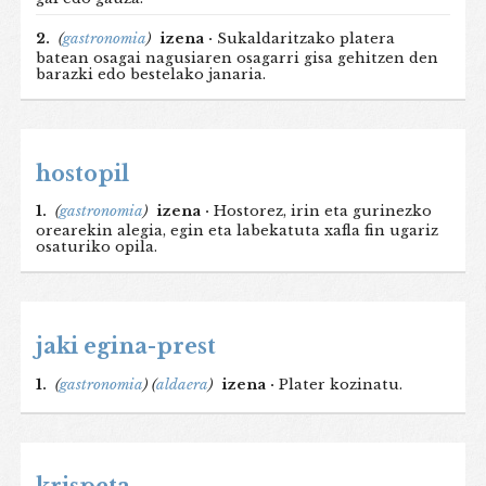
2.
(
gastronomia
)
izena ·
Sukaldaritzako platera
batean osagai nagusiaren osagarri gisa gehitzen den
barazki edo bestelako janaria.
hostopil
1.
(
gastronomia
)
izena ·
Hostorez, irin eta gurinezko
orearekin alegia, egin eta labekatuta xafla fin ugariz
osaturiko opila.
jaki egina-prest
1.
(
gastronomia
)
(
aldaera
)
izena ·
Plater kozinatu.