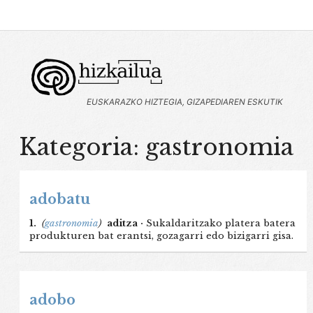
EUSKARAZKO HIZTEGIA, GIZAPEDIAREN ESKUTIK
Kategoria: gastronomia
adobatu
1.
(
gastronomia
)
aditza ·
Sukaldaritzako platera batera
produkturen bat erantsi, gozagarri edo bizigarri gisa.
adobo