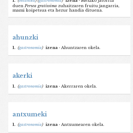
1.
(
botanika
)
(
gastronomia
)
izena ·
Mexiko jatorria
duen
Persea gratissima
zuhaitzaren fruitu jangarria,
mami koipetsua eta hezur handia dituena.
ahunzki
1.
(
gastronomia
)
izena ·
Ahuntzaren okela.
akerki
1.
(
gastronomia
)
izena ·
Akerraren okela.
antxumeki
1.
(
gastronomia
)
izena ·
Antxumearen okela.