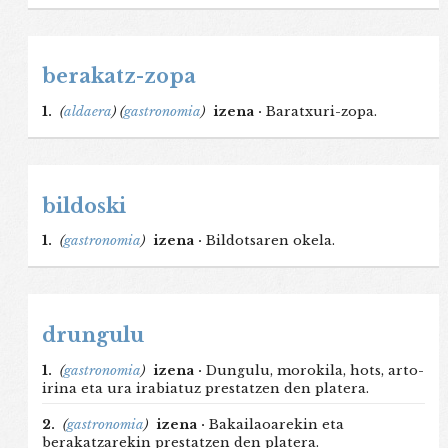
berakatz-zopa
1.
(
aldaera
)
(
gastronomia
)
izena ·
Baratxuri-zopa.
bildoski
1.
(
gastronomia
)
izena ·
Bildotsaren okela.
drungulu
1.
(
gastronomia
)
izena ·
Dungulu, morokila, hots, arto-
irina eta ura irabiatuz prestatzen den platera.
2.
(
gastronomia
)
izena ·
Bakailaoarekin eta
berakatzarekin prestatzen den platera.