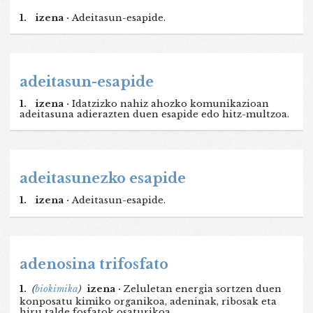
1.
izena ·
Adeitasun-esapide.
adeitasun-esapide
1.
izena ·
Idatzizko nahiz ahozko komunikazioan
adeitasuna adierazten duen esapide edo hitz-multzoa.
adeitasunezko esapide
1.
izena ·
Adeitasun-esapide.
adenosina trifosfato
1.
(
biokimika
)
izena ·
Zeluletan energia sortzen duen
konposatu kimiko organikoa, adeninak, ribosak eta
hiru talde fosfatok osaturikoa.