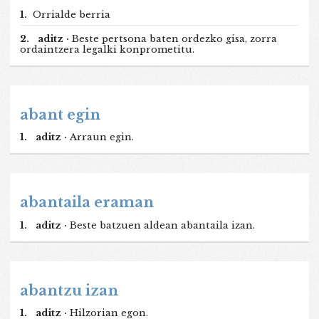
1.
Orrialde berria
2.
aditz ·
Beste pertsona baten ordezko gisa, zorra
ordaintzera legalki konprometitu.
abant egin
1.
aditz ·
Arraun egin.
abantaila eraman
1.
aditz ·
Beste batzuen aldean abantaila izan.
abantzu izan
1.
aditz ·
Hilzorian egon.