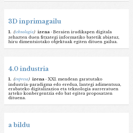
3D inprimagailu
1.
(
teknologia
)
izena ·
Beraien irudikapen digitala
zehazten duen fitxategi informatiko batetik abiatuz,
hiru dimentsiotako objektuak egiten dituen gailua.
4.0 industria
1.
(
enpresa
)
izena ·
XXI. mendean garatutako
industria-paradigma edo eredua, lantegi adimentsua,
erabateko digitalizazioa eta teknologia aurreratuen
arteko konbergentzia edo bat egitea proposatzen
dituena.
a bildu