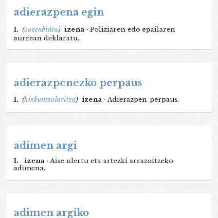
adierazpena egin
1.
(
zuzenbidea
)
izena ·
Poliziaren edo epailaren
aurrean deklaratu.
adierazpenezko perpaus
1.
(
hizkuntzalaritza
)
izena ·
Adierazpen-perpaus.
adimen argi
1.
izena ·
Aise ulertu eta artezki arrazoitzeko
adimena.
adimen argiko