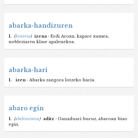
abarka-handizuren
1.
(
historia
)
izena ·
Erdi Aroan, kapare xumea,
nobleziaren klase apalenekoa.
abarka-hari
1.
izen ·
Abarka zangora lotzeko haria.
abaro egin
1.
(
abeltzaintza
)
aditz ·
Ganaduari buruz, abaroan biao
egin.