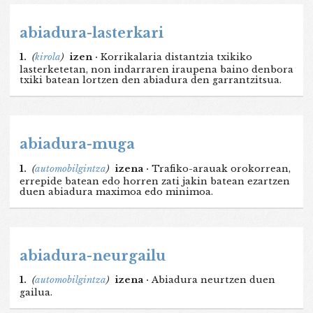
abiadura-lasterkari
1.
(
kirola
)
izen ·
Korrikalaria distantzia txikiko
lasterketetan, non indarraren iraupena baino denbora
txiki batean lortzen den abiadura den garrantzitsua.
abiadura-muga
1.
(
automobilgintza
)
izena ·
Trafiko-arauak orokorrean,
errepide batean edo horren zati jakin batean ezartzen
duen abiadura maximoa edo minimoa.
abiadura-neurgailu
1.
(
automobilgintza
)
izena ·
Abiadura neurtzen duen
gailua.