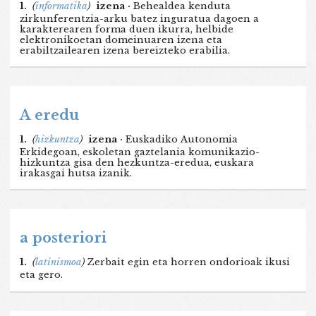
1.
(
informatika
)
izena ·
Behealdea kenduta
zirkunferentzia-arku batez inguratua dagoen a
karakterearen forma duen ikurra, helbide
elektronikoetan domeinuaren izena eta
erabiltzailearen izena bereizteko erabilia.
A eredu
1.
(
hizkuntza
)
izena ·
Euskadiko Autonomia
Erkidegoan, eskoletan gaztelania komunikazio-
hizkuntza gisa den hezkuntza-eredua, euskara
irakasgai hutsa izanik.
a posteriori
1.
(
latinismoa
)
Zerbait egin eta horren ondorioak ikusi
eta gero.