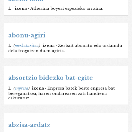
1.
izena ·
Atherina boyeri espezieko arraina.
abonu-agiri
1.
(
merkataritza
)
izena ·
Zerbait abonatu edo ordaindu
dela frogatzen duen agiria.
absortzio bidezko bat-egite
1.
(
enpresa
)
izena ·
Enpresa batek beste enpresa bat
bereganatzea, haren ondarearen zati handiena
eskuratuz.
abzisa-ardatz