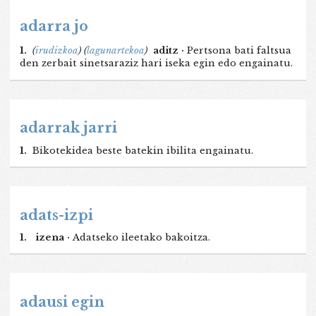
adarra jo
1.
(
irudizkoa
)
(
lagunartekoa
)
aditz ·
Pertsona bati faltsua
den zerbait sinetsaraziz hari iseka egin edo engainatu.
adarrak jarri
1.
Bikotekidea beste batekin ibilita engainatu.
adats-izpi
1.
izena ·
Adatseko ileetako bakoitza.
adausi egin