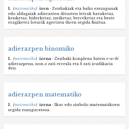
1.
(
matematika
)
izen ·
Zenbakiak eta balio ezezagunak
edo aldagaiak adierazten dituzten letrak batuketaz,
kenketaz, biderketaz, zatiketaz, berreketaz eta beste
eragiketez loturik agertzen diren segida finitua.
adierazpen binomiko
1.
(
matematika
)
izena ·
Zenbaki konplexu baten
z=a+bi
adierazpena, non
a
zati erreala eta
b
zati irudikaria
den.
adierazpen matematiko
1.
(
matematika
)
izena ·
Ikur edo sinbolo matematikoen
segida esanguratsua.