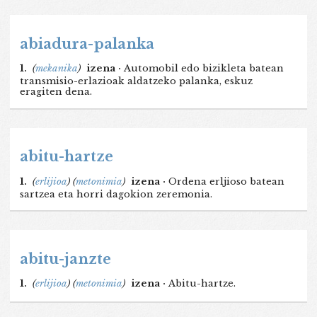
abiadura-palanka
1.
(
mekanika
)
izena ·
Automobil edo bizikleta batean
transmisio-erlazioak aldatzeko palanka, eskuz
eragiten dena.
abitu-hartze
1.
(
erlijioa
)
(
metonimia
)
izena ·
Ordena erljioso batean
sartzea eta horri dagokion zeremonia.
abitu-janzte
1.
(
erlijioa
)
(
metonimia
)
izena ·
Abitu-hartze.