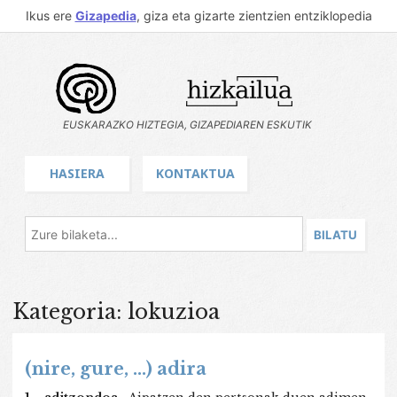
Ikus ere
Gizapedia
, giza eta gizarte zientzien entziklopedia
EUSKARAZKO HIZTEGIA, GIZAPEDIAREN ESKUTIK
HASIERA
KONTAKTUA
Kategoria: lokuzioa
(nire, gure, ...) adira