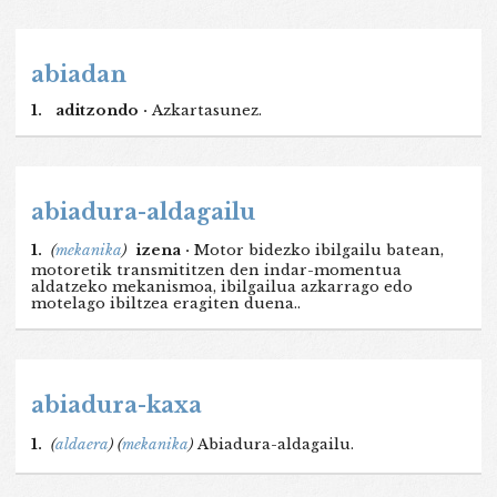
abiadan
1.
aditzondo ·
Azkartasunez.
abiadura-aldagailu
1.
(
mekanika
)
izena ·
Motor bidezko ibilgailu batean,
motoretik transmititzen den indar-momentua
aldatzeko mekanismoa, ibilgailua azkarrago edo
motelago ibiltzea eragiten duena..
abiadura-kaxa
1.
(
aldaera
)
(
mekanika
)
Abiadura-aldagailu.