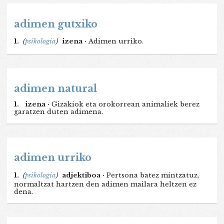
adimen gutxiko
1.
(
psikologia
)
izena ·
Adimen urriko.
adimen natural
1.
izena ·
Gizakiok eta orokorrean animaliek berez
garatzen duten adimena.
adimen urriko
1.
(
psikologia
)
adjektiboa ·
Pertsona batez mintzatuz,
normaltzat hartzen den adimen mailara heltzen ez
dena.