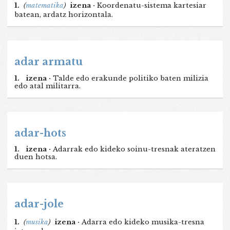
1.
(
matematika
)
izena ·
Koordenatu-sistema kartesiar
batean, ardatz horizontala.
adar armatu
1.
izena ·
Talde edo erakunde politiko baten milizia
edo atal militarra.
adar-hots
1.
izena ·
Adarrak edo kideko soinu-tresnak ateratzen
duen hotsa.
adar-jole
1.
(
musika
)
izena ·
Adarra edo kideko musika-tresna