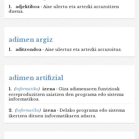
1.
adjektiboa ·
Aise ulertu eta artezki arrazoitzen
duena.
adimen argiz
1.
aditzondoa ·
Aise ulertuz eta artezki arrazoituz.
adimen artifizial
1.
(
informatika
)
izena ·
Giza adimenaren funtzioak
erreproduzitzen saiatzen den programa edo sistema
informatikoa.
2.
(
informatika
)
izena ·
Delako programa edo sistema
ikertzen dituen informatikaren adarra.