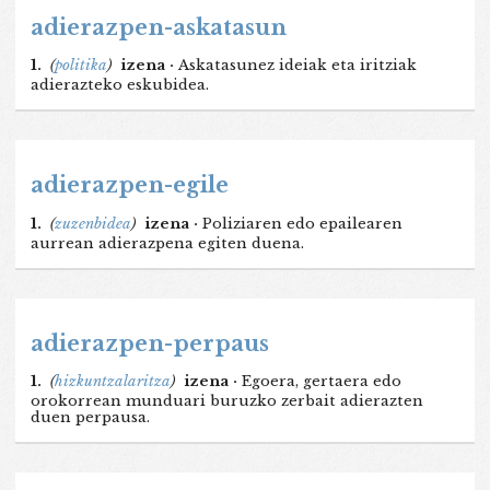
adierazpen-askatasun
1.
(
politika
)
izena ·
Askatasunez ideiak eta iritziak
adierazteko eskubidea.
adierazpen-egile
1.
(
zuzenbidea
)
izena ·
Poliziaren edo epailearen
aurrean adierazpena egiten duena.
adierazpen-perpaus
1.
(
hizkuntzalaritza
)
izena ·
Egoera, gertaera edo
orokorrean munduari buruzko zerbait adierazten
duen perpausa.