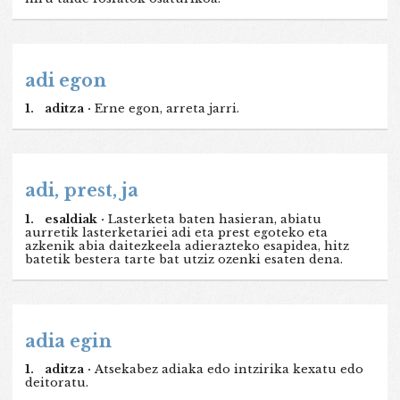
adi egon
1.
aditza ·
Erne egon, arreta jarri.
adi, prest, ja
1.
esaldiak ·
Lasterketa baten hasieran, abiatu
aurretik lasterketariei adi eta prest egoteko eta
azkenik abia daitezkeela adierazteko esapidea, hitz
batetik bestera tarte bat utziz ozenki esaten dena.
adia egin
1.
aditza ·
Atsekabez adiaka edo intzirika kexatu edo
deitoratu.