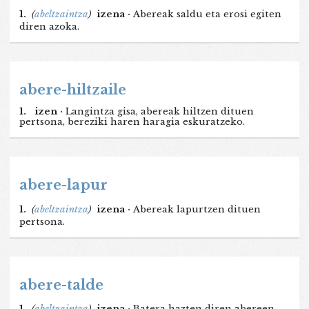
1.
(
abeltzaintza
)
izena ·
Abereak saldu eta erosi egiten
diren azoka.
abere-hiltzaile
1.
izen ·
Langintza gisa, abereak hiltzen dituen
pertsona, bereziki haren haragia eskuratzeko.
abere-lapur
1.
(
abeltzaintza
)
izena ·
Abereak lapurtzen dituen
pertsona.
abere-talde
1.
(
abeltzaintza
)
izena ·
Batera hazten diren abereen