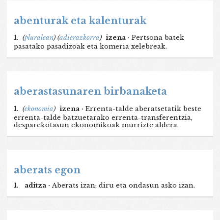
abenturak eta kalenturak
1.
(
pluralean
)
(
adierazkorra
)
izena ·
Pertsona batek
pasatako pasadizoak eta komeria xelebreak.
aberastasunaren birbanaketa
1.
(
ekonomia
)
izena ·
Errenta-talde aberatsetatik beste
errenta-talde batzuetarako errenta-transferentzia,
desparekotasun ekonomikoak murrizte aldera.
aberats egon
1.
aditza ·
Aberats izan; diru eta ondasun asko izan.