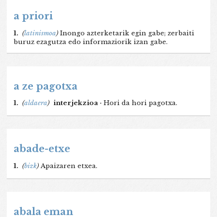
a priori
1.
(
latinismoa
)
Inongo azterketarik egin gabe; zerbaiti
buruz ezagutza edo informaziorik izan gabe.
a ze pagotxa
1.
(
aldaera
)
interjekzioa ·
Hori da hori pagotxa.
abade-etxe
1.
(
bizk
)
Apaizaren etxea.
abala eman