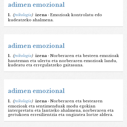
adimen emozional
1.
(
psikologia
)
izena ·
Emozioak kontrolatu edo
kudeatzeko ahalmena.
adimen emozional
1.
(
psikologia
)
izena ·
Norberaren eta besteen emozioak
hauteman eta ulertu eta norberaren emozioak landu,
kudeatu eta erregulatzeko gaitasuna.
adimen emozional
1.
(
psikologia
)
izena ·
Norberaren eta bestearen
emozioak eta sentimenduak modu egokian
interpretatu eta lantzeko ahalmena, norberaren eta
gertukoen erresilientzia eta ongizatea lortze aldera.