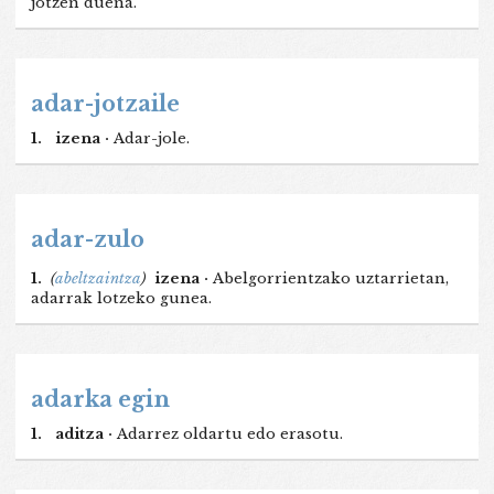
jotzen duena.
adar-jotzaile
1.
izena ·
Adar-jole.
adar-zulo
1.
(
abeltzaintza
)
izena ·
Abelgorrientzako uztarrietan,
adarrak lotzeko gunea.
adarka egin
1.
aditza ·
Adarrez oldartu edo erasotu.