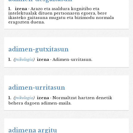
1.
izena ·
Arazo eta asaldura kognitibo eta
intelektualak dituen pertsonaren egoera, bere
ikasteko gaitasuna mugatu eta bizimodu normala
eragozten duena.
adimen-gutxitasun
1.
(
psikologia
)
izena ·
Adimen-urritasun.
adimen-urritasun
1.
(
psikologia
)
izena ·
Normaltzat hartzen denetik
behera dagoen adimen-maila.
adimena argitu