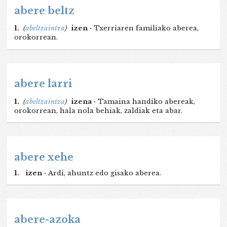
abere beltz
1.
(
abeltzaintza
)
izen ·
Txerriaren familiako aberea,
orokorrean.
abere larri
1.
(
abeltzaintza
)
izena ·
Tamaina handiko abereak,
orokorrean, hala nola behiak, zaldiak eta abar.
abere xehe
1.
izen ·
Ardi, ahuntz edo gisako aberea.
abere-azoka