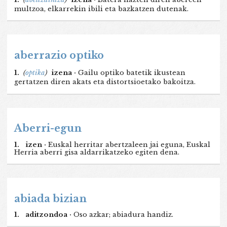
multzoa, elkarrekin ibili eta bazkatzen dutenak.
aberrazio optiko
1.
(
optika
)
izena ·
Gailu optiko batetik ikustean
gertatzen diren akats eta distortsioetako bakoitza.
Aberri-egun
1.
izen ·
Euskal herritar abertzaleen jai eguna, Euskal
Herria aberri gisa aldarrikatzeko egiten dena.
abiada bizian
1.
aditzondoa ·
Oso azkar; abiadura handiz.