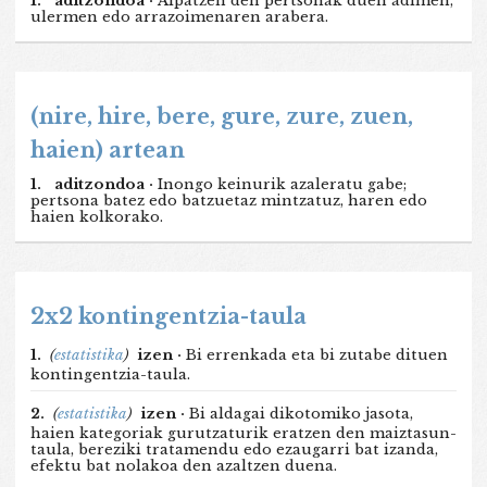
1.
aditzondoa ·
Aipatzen den pertsonak duen adimen,
ulermen edo arrazoimenaren arabera.
(nire, hire, bere, gure, zure, zuen,
haien) artean
1.
aditzondoa ·
Inongo keinurik azaleratu gabe;
pertsona batez edo batzuetaz mintzatuz, haren edo
haien kolkorako.
2x2 kontingentzia-taula
1.
(
estatistika
)
izen ·
Bi errenkada eta bi zutabe dituen
kontingentzia-taula.
2.
(
estatistika
)
izen ·
Bi aldagai dikotomiko jasota,
haien kategoriak gurutzaturik eratzen den maiztasun-
taula, bereziki tratamendu edo ezaugarri bat izanda,
efektu bat nolakoa den azaltzen duena.