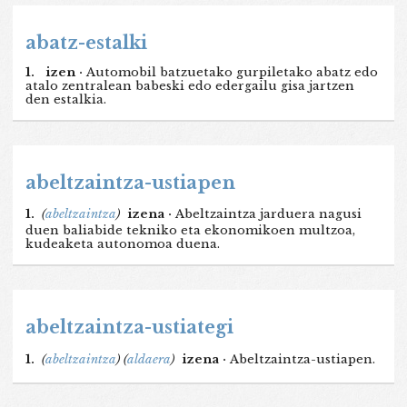
abatz-estalki
1.
izen ·
Automobil batzuetako gurpiletako abatz edo
atalo zentralean babeski edo edergailu gisa jartzen
den estalkia.
abeltzaintza-ustiapen
1.
(
abeltzaintza
)
izena ·
Abeltzaintza jarduera nagusi
duen baliabide tekniko eta ekonomikoen multzoa,
kudeaketa autonomoa duena.
abeltzaintza-ustiategi
1.
(
abeltzaintza
)
(
aldaera
)
izena ·
Abeltzaintza-ustiapen.