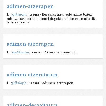
adimen-atzerapen
1.
(
psikologia
)
izena ·
Bereziki haur edo gazte batez
mintzatuz, haren adinari dagokion adimen-mailatik
behera izatea.
adimen-atzerapen
1.
(
medikuntza
)
izena ·
Atzerapen mentala.
adimen-atzeratasun
1.
(
psikologia
)
izena ·
Adimen-atzerapen.
adimen-desgaitasun