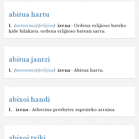
abitua hartu
1.
(
metonimia
)
(
erlijioa
)
izena ·
Ordena erlijioso bateko
kide bilakatu; ordena erlijioso batean sartu.
abitua jantzi
1.
(
metonimia
)
(
erlijioa
)
izena ·
Abitua hartu.
abixoi handi
1.
izena ·
Atherina presbyter espezieko arraina.
abixoi txiki