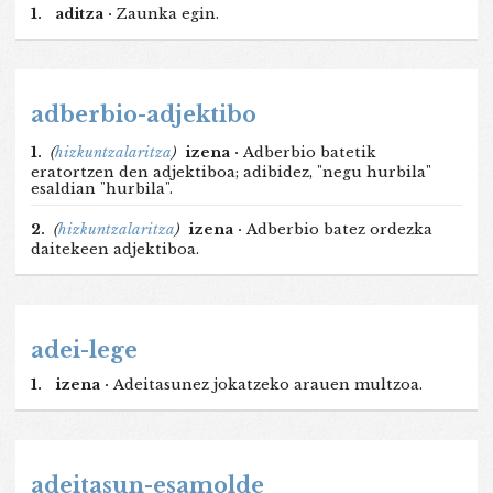
1.
aditza ·
Zaunka egin.
adberbio-adjektibo
1.
(
hizkuntzalaritza
)
izena ·
Adberbio batetik
eratortzen den adjektiboa; adibidez, "negu hurbila"
esaldian "hurbila".
2.
(
hizkuntzalaritza
)
izena ·
Adberbio batez ordezka
daitekeen adjektiboa.
adei-lege
1.
izena ·
Adeitasunez jokatzeko arauen multzoa.
adeitasun-esamolde