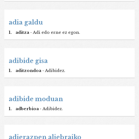
adia galdu
1.
aditza ·
Adi edo erne ez egon.
adibide gisa
1.
aditzondoa ·
Adibidez.
adibide moduan
1.
adberbioa ·
Adibidez.
adierazpen aljebraiko